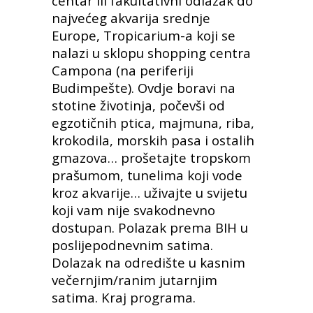
centar ili fakultativni odlazak do
najvećeg akvarija srednje
Europe, Tropicarium-a koji se
nalazi u sklopu shopping centra
Campona (na periferiji
Budimpešte). Ovdje boravi na
stotine životinja, počevši od
egzotičnih ptica, majmuna, riba,
krokodila, morskih pasa i ostalih
gmazova… prošetajte tropskom
prašumom, tunelima koji vode
kroz akvarije… uživajte u svijetu
koji vam nije svakodnevno
dostupan. Polazak prema BIH u
poslijepodnevnim satima.
Dolazak na odredište u kasnim
večernjim/ranim jutarnjim
satima. Kraj programa.