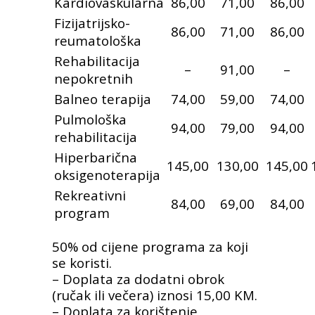
Kardiovaskularna
86,00
71,00
86,00
Fizijatrijsko-
86,00
71,00
86,00
reumatološka
Rehabilitacija
–
91,00
–
nepokretnih
Balneo terapija
74,00
59,00
74,00
Pulmološka
94,00
79,00
94,00
rehabilitacija
Hiperbarična
145,00
130,00
145,00
oksigenoterapija
Rekreativni
84,00
69,00
84,00
program
50% od cijene programa za koji
se koristi.
– Doplata za dodatni obrok
(ručak ili večera) iznosi 15,00 KM.
– Doplata za korištenje