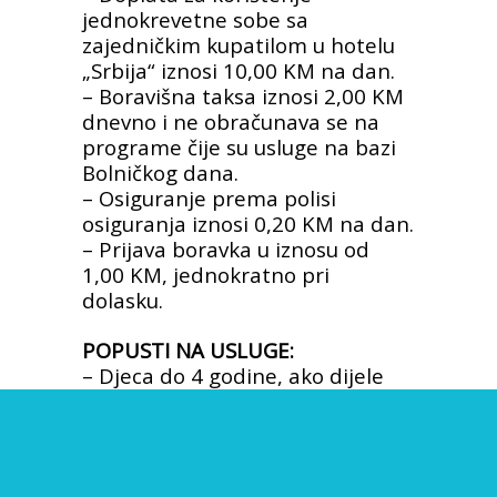
jednokrevetne sobe sa
zajedničkim kupatilom u hotelu
„Srbija“ iznosi 10,00 KM na dan.
– Boravišna taksa iznosi 2,00 KM
dnevno i ne obračunava se na
programe čije su usluge na bazi
Bolničkog dana.
– Osiguranje prema polisi
osiguranja iznosi 0,20 KM na dan.
– Prijava boravka u iznosu od
1,00 KM, jednokratno pri
dolasku.
POPUSTI NA USLUGE:
– Djeca do 4 godine, ako dijele
krevet sa roditeljima ili
pratiocima, gratis.
– Djeca od 4 do 12 godina, ako
dijele krevet sa roditeljima ili