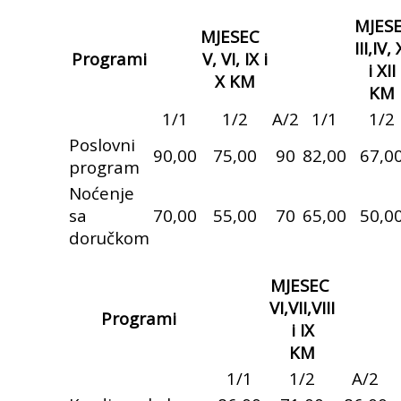
MJES
MJESEC
III,IV, 
Programi
V, VI, IX i
i XII
X KM
KM
1/1
1/2
A/2
1/1
1/2
Poslovni
90,00
75,00
90
82,00
67,0
program
Noćenje
sa
70,00
55,00
70
65,00
50,0
doručkom
MJESEC
VI,VII,VIII
Programi
i IX
KM
1/1
1/2
A/2