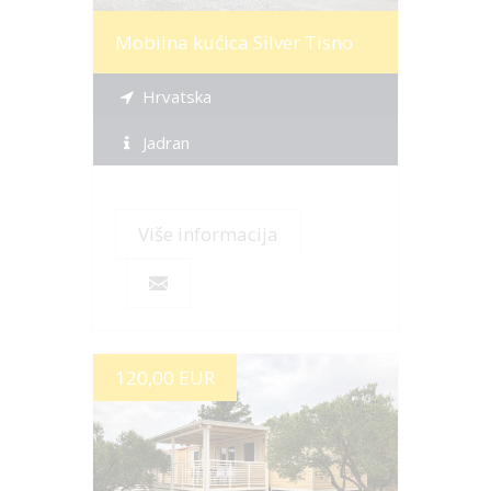
Mobilna kućica Silver Tisno
Hrvatska
Jadran
Više informacija
120,00 EUR
Više informacija