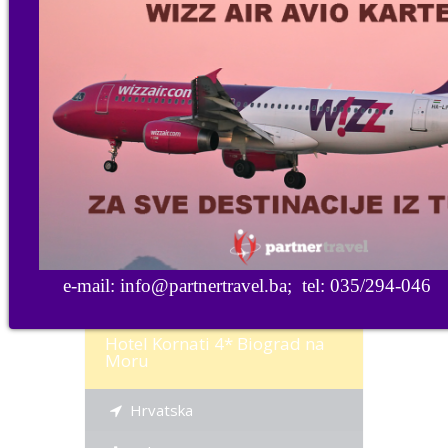
Na upit
Više informacija
e-mail: info@partnertravel.ba; tel: 035/294-046
Hotel Kornati 4* Biograd na
Moru
Hrvatska