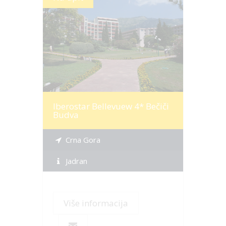
Više informacija
Iberostar Bellevuew 4* Bečiči
Budva
Crna Gora
Jadran
Više informacija