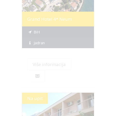
Grand Hotel 4* Neum
BiH
Jadran
Više informacija
Na upit