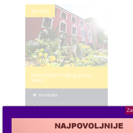
Na upit
Više informacija
Villa Donat 4* Biograd na
Moru
Hrvatska
Jadran
Više informacija