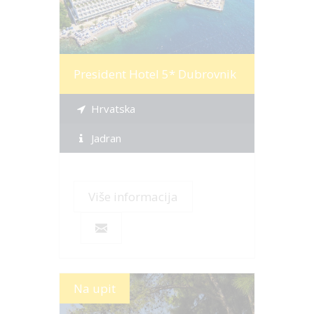
President Hotel 5* Dubrovnik
Hrvatska
Jadran
Više informacija
Na upit