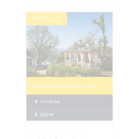
100,00 EUR
Više informacija
Mobila kućica Gold Tisno
Hrvatska
Jadran