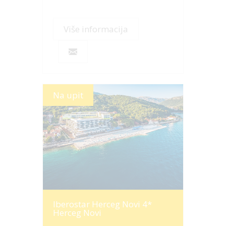
Više informacija
Na upit
Više informacija
Iberostar Herceg Novi 4*
Herceg Novi