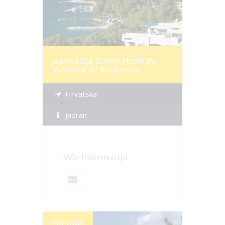
Dalmacija Sunny Hotel By
Valamar 3* Makarska
Hrvatska
Jadran
Više informacija
Na upit