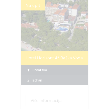
Na upit
Više informacija
Hotel Horizont 4* Baška Voda
Hrvatska
Jadran
Više informacija