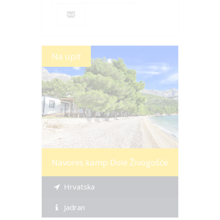
Na upit
Više informacija
Navores kamp Dole Živogošće
Hrvatska
Jadran