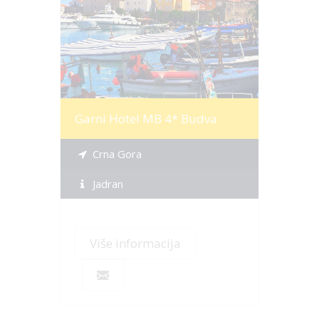
Više informacija
Garni Hotel MB 4* Budva
Crna Gora
Jadran
Više informacija