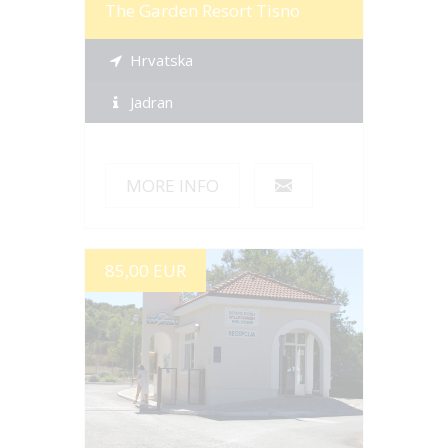
The Garden Resort Tisno
Hrvatska
Jadran
MORE INFO
85,00 EUR
Više informacija