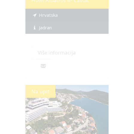
Hotel Albatros 4* Cavtat
Hrvatska
Jadran
Više informacija
Na upit
Više informacija