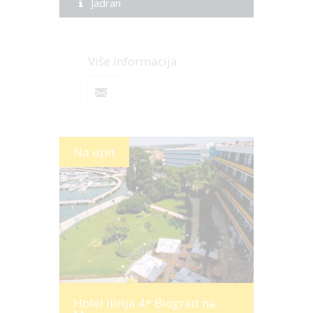
Jadran
Više informacija
Na upit
Više informacija
Hotel Ilirija 4* Biograd na