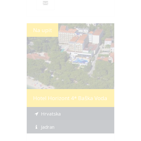
Na upit
Više informacija
Hotel Horizont 4* Baška Voda
Hrvatska
Jadran