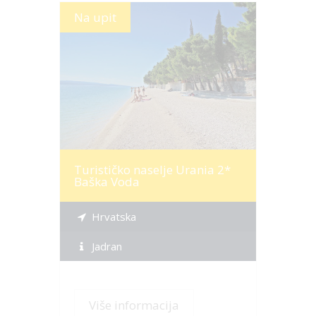
Na upit
Više informacija
Turističko naselje Urania 2*
Baška Voda
Hrvatska
Jadran
Više informacija