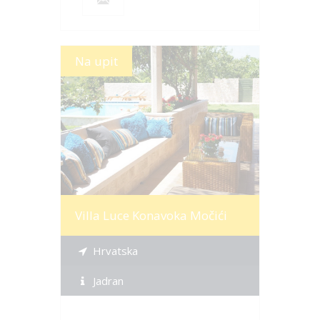
Na upit
Više informacija
Villa Luce Konavoka Močići
Hrvatska
Jadran