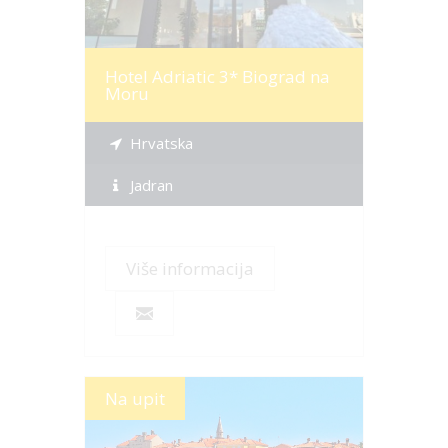
Hotel Adriatic 3* Biograd na
Moru
Hrvatska
Jadran
Više informacija
Na upit