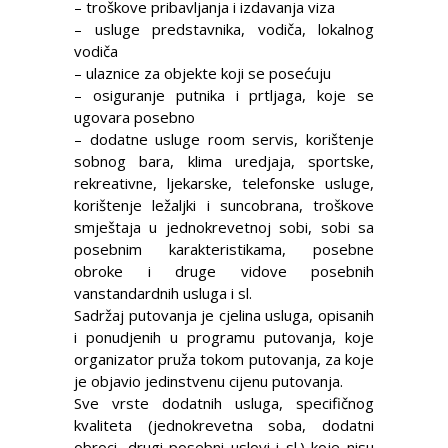
– troškove pribavljanja i izdavanja viza
– usluge predstavnika, vodiča, lokalnog
vodiča
– ulaznice za objekte koji se posećuju
– osiguranje putnika i prtljaga, koje se
ugovara posebno
– dodatne usluge room servis, korištenje
sobnog bara, klima uredjaja, sportske,
rekreativne, ljekarske, telefonske usluge,
korištenje ležaljki i suncobrana, troškove
smještaja u jednokrevetnoj sobi, sobi sa
posebnim karakteristikama, posebne
obroke i druge vidove posebnih
vanstandardnih usluga i sl.
Sadržaj putovanja je cjelina usluga, opisanih
i ponudjenih u programu putovanja, koje
organizator pruža tokom putovanja, za koje
je objavio jedinstvenu cijenu putovanja.
Sve vrste dodatnih usluga, specifičnog
kvaliteta (jednokrevetna soba, dodatni
obroci, drugi posebni uslovi i sl.) koje nisu