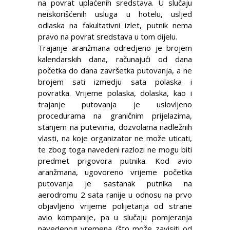
na povrat uplaćenih sredstava. U slučaju
neiskorišćenih usluga u hotelu, usljed
odlaska na fakultativni izlet, putnik nema
pravo na povrat sredstava u tom dijelu.
Trajanje aranžmana odredjeno je brojem
kalendarskih dana, računajući od dana
početka do dana završetka putovanja, a ne
brojem sati izmedju sata polaska i
povratka. Vrijeme polaska, dolaska, kao i
trajanje putovanja je uslovljeno
procedurama na graničnim prijelazima,
stanjem na putevima, dozvolama nadležnih
vlasti, na koje organizator ne može uticati,
te zbog toga navedeni razlozi ne mogu biti
predmet prigovora putnika. Kod avio
aranžmana, ugovoreno vrijeme početka
putovanja je sastanak putnika na
aerodromu 2 sata ranije u odnosu na prvo
objavljeno vrijeme polijetanja od strane
avio kompanije, pa u slučaju pomjeranja
navedenog vremena (što može zavisiti od