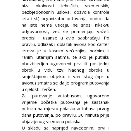
niza okolnosti: tehničkih, vremenskih,
bezbjedonosnih uslova, dozvola kontrole
leta i sl.) organizator putovanja, budući da
na iste nema uticaja, ne snosi nikakvu
odgovornost, već se primjenjuju važeći
propisi i uzanse u avio saobraćaju. Po
pravilu, odlazak i dolazak aviona kod čarter
letova je u kasnim večernjim, noćnim ili
ranim jutarnjim satima, te ako je putniku
obezbijedjen ugovoreni prvi ili posljednji
obrok u vidu tzv. hladnog obroka u
smještajnom objektu ili van istog (npr. u
avionu) smatra se da je program putovanja
u cjelosti izvršen.
Za putovanje autobusom, ugovoreno
vrijeme početka putovanja je sastanak
putnika na mjestu polaska autobusa prvog
dana putovanja, po pravilu, 30 minuta prije
objavljenog vremena polaska .
U skladu sa naprijed navedenim, prvi i