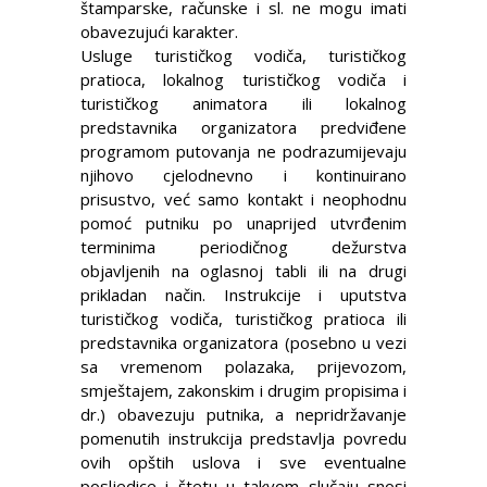
štamparske, računske i sl. ne mogu imati
obavezujući karakter.
Usluge turističkog vodiča, turističkog
pratioca, lokalnog turističkog vodiča i
turističkog animatora ili lokalnog
predstavnika organizatora predviđene
programom putovanja ne podrazumijevaju
njihovo cjelodnevno i kontinuirano
prisustvo, već samo kontakt i neophodnu
pomoć putniku po unaprijed utvrđenim
terminima periodičnog dežurstva
objavljenih na oglasnoj tabli ili na drugi
prikladan način. Instrukcije i uputstva
turističkog vodiča, turističkog pratioca ili
predstavnika organizatora (posebno u vezi
sa vremenom polazaka, prijevozom,
smještajem, zakonskim i drugim propisima i
dr.) obavezuju putnika, a nepridržavanje
pomenutih instrukcija predstavlja povredu
ovih opštih uslova i sve eventualne
posljedice i štetu u takvom slučaju snosi