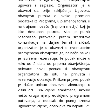
ugovora i saglasio. Organizator je u
obavezi da, prije zaključenja Ugovora,
obavijesti putnika o svakoj promjeni
podataka iz Programa, u pismenoj formi, ili
na trajnom nosaču (trajnom mediju) koji je
lako dostupan putniku. Ako je putnik
rezervisao putovanje putem sredstava
komunikacije na daljinu (email i slično),
organizator je u obavezi o eventualnim
promjenama obavijestiti ga, na način na koji
je izvršena rezervacija, te putnik može u
roku od 2 dana od prijema obavještenja,
prihvatiti novu ponudu ili obavijestiti
organizatora da istu ne prihvata i
rezervaciju otkazuje. Prilikom prijave, putnik
je dužan uplatiti obaveznu akontaciju, u
visini od 50% cijene aranžmana, ukoliko
nešto drugo nije predvidjeno programom
putovanja, a ostatak do punog iznosa
ugovorene cijene, dospijeva za naplatu 21