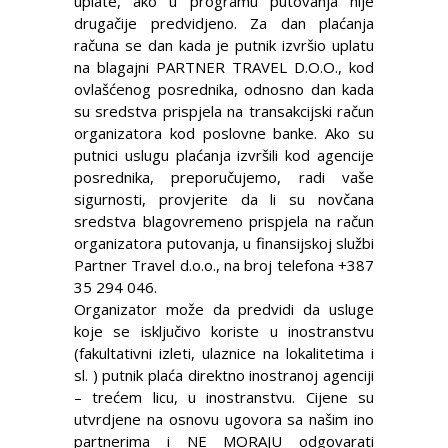
uplate, ako u programu putovanja nije
drugačije predvidjeno. Za dan plaćanja
računa se dan kada je putnik izvršio uplatu
na blagajni PARTNER TRAVEL D.O.O., kod
ovlašćenog posrednika, odnosno dan kada
su sredstva prispjela na transakcijski račun
organizatora kod poslovne banke. Ako su
putnici uslugu plaćanja izvršili kod agencije
posrednika, preporučujemo, radi vaše
sigurnosti, provjerite da li su novčana
sredstva blagovremeno prispjela na račun
organizatora putovanja, u finansijskoj službi
Partner Travel d.o.o., na broj telefona +387
35 294 046.
Organizator može da predvidi da usluge
koje se isključivo koriste u inostranstvu
(fakultativni izleti, ulaznice na lokalitetima i
sl. ) putnik plaća direktno inostranoj agenciji
– trećem licu, u inostranstvu. Cijene su
utvrdjene na osnovu ugovora sa našim ino
partnerima i NE MORAJU odgovarati