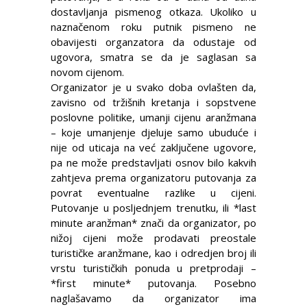
dostavljanja pismenog otkaza. Ukoliko u
naznačenom roku putnik pismeno ne
obavijesti organzatora da odustaje od
ugovora, smatra se da je saglasan sa
novom cijenom.
Organizator je u svako doba ovlašten da,
zavisno od tržišnih kretanja i sopstvene
poslovne politike, umanji cijenu aranžmana
– koje umanjenje djeluje samo ubuduće i
nije od uticaja na već zaključene ugovore,
pa ne može predstavljati osnov bilo kakvih
zahtjeva prema organizatoru putovanja za
povrat eventualne razlike u cijeni.
Putovanje u posljednjem trenutku, ili *last
minute aranžman* znači da organizator, po
nižoj cijeni može prodavati preostale
turističke aranžmane, kao i odredjen broj ili
vrstu turističkih ponuda u pretprodaji –
*first minute* putovanja. Posebno
naglašavamo da organizator ima