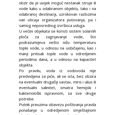
obzir da je uvijek moguć nestanak struje ili
vode kako u odabranom objektu, tako i na
odabranoj destinaciji, uzrokovan razlozima
van uticaja organizatora putovanja, pa i
samog neposrednog izvršioca usluga.
U većini objekata se koristi sistem solarnih
ploča za zagrijavanje vode, što
podrazumijeva nešto nižu temperaturu
tople vode, u odnosu na uobičajenu, kao i
manji pritisak tople vode u odredjenim
periodima dana, a u odnosu na kapacitet
objekta.
Po pravilu, voda iz vodovoda nije
predvidjena za piće, ali se ista, bez obzira
na eventualni drugačiji sastav, miris i ukus ili
eventualni salinitet, smatra hemijski i
bakteriološki ispravnom, za sve druge
potrebe.
Putnik preuzima obavezu poštivanja pravila
ponašanja u odredjenom smještajnom