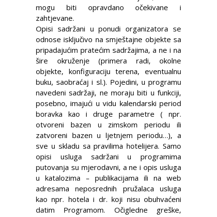
mogu biti opravdano očekivane i
zahtjevane.
Opisi sadržani u ponudi organizatora se
odnose isključivo na smještajne objekte sa
pripadajućim pratećim sadržajima, a ne i na
šire okruženje (primera radi, okolne
objekte, konfiguraciju terena, eventualnu
buku, saobraćaj i sl.). Pojedini, u programu
navedeni sadržaji, ne moraju biti u funkciji,
posebno, imajući u vidu kalendarski period
boravka kao i druge parametre ( npr.
otvoreni bazen u zimskom periodu ili
zatvoreni bazen u ljetnjem periodu…), a
sve u skladu sa pravilima hotelijera. Samo
opisi usluga sadržani u programima
putovanja su mjerodavni, a ne i opis usluga
u katalozima – publikacijama ili na web
adresama neposrednih pružalaca usluga
kao npr. hotela i dr. koji nisu obuhvaćeni
datim Programom. Očigledne greške,