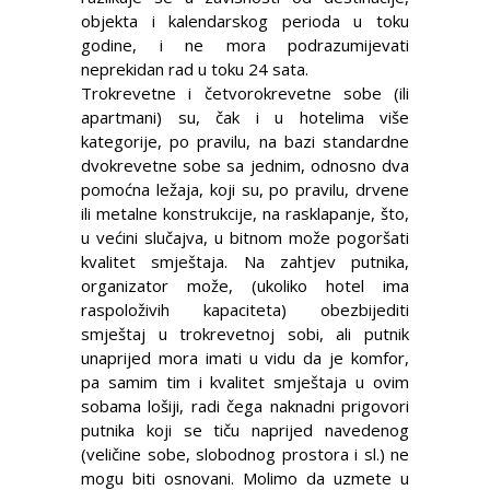
objekta i kalendarskog perioda u toku
godine, i ne mora podrazumijevati
neprekidan rad u toku 24 sata.
Trokrevetne i četvorokrevetne sobe (ili
apartmani) su, čak i u hotelima više
kategorije, po pravilu, na bazi standardne
dvokrevetne sobe sa jednim, odnosno dva
pomoćna ležaja, koji su, po pravilu, drvene
ili metalne konstrukcije, na rasklapanje, što,
u većini slučajva, u bitnom može pogoršati
kvalitet smještaja. Na zahtjev putnika,
organizator može, (ukoliko hotel ima
raspoloživih kapaciteta) obezbijediti
smještaj u trokrevetnoj sobi, ali putnik
unaprijed mora imati u vidu da je komfor,
pa samim tim i kvalitet smještaja u ovim
sobama lošiji, radi čega naknadni prigovori
putnika koji se tiču naprijed navedenog
(veličine sobe, slobodnog prostora i sl.) ne
mogu biti osnovani. Molimo da uzmete u