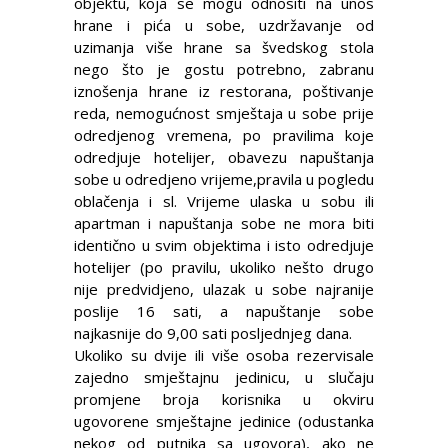
objektu, koja se mogu odnositi na unos
hrane i pića u sobe, uzdržavanje od
uzimanja više hrane sa švedskog stola
nego što je gostu potrebno, zabranu
iznošenja hrane iz restorana, poštivanje
reda, nemogućnost smještaja u sobe prije
odredjenog vremena, po pravilima koje
odredjuje hotelijer, obavezu napuštanja
sobe u odredjeno vrijeme,pravila u pogledu
oblačenja i sl. Vrijeme ulaska u sobu ili
apartman i napuštanja sobe ne mora biti
identično u svim objektima i isto odredjuje
hotelijer (po pravilu, ukoliko nešto drugo
nije predvidjeno, ulazak u sobe najranije
poslije 16 sati, a napuštanje sobe
najkasnije do 9,00 sati posljednjeg dana.
Ukoliko su dvije ili više osoba rezervisale
zajedno smještajnu jedinicu, u slučaju
promjene broja korisnika u okviru
ugovorene smještajne jedinice (odustanka
nekog od putnika sa ugovora), ako ne