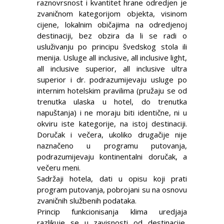
raznovrsnost i kvantitet hrane odredjen je
zvaničnom kategorijom objekta, visinom
cijene, lokalnim običajima na odredjenoj
destinaciji, bez obzira da li se radi o
usluživanju po principu švedskog stola ili
menija. Usluge all inclusive, all inclusive light,
all inclusive superior, all inclusive ultra
superior i dr. podrazumijevaju usluge po
internim hotelskim pravilima (pružaju se od
trenutka ulaska u hotel, do trenutka
napuštanja) i ne moraju biti identične, ni u
okviru iste kategorije, na istoj destinaciji.
Doručak i večera, ukoliko drugačije nije
naznačeno u programu putovanja,
podrazumijevaju kontinentalni doručak, a
večeru meni.
Sadržaji hotela, dati u opisu koji prati
program putovanja, pobrojani su na osnovu
zvaničnih službenih podataka.
Princip funkcionisanja klima uredjaja
razlikuje se u zavisnosti od destinacije,