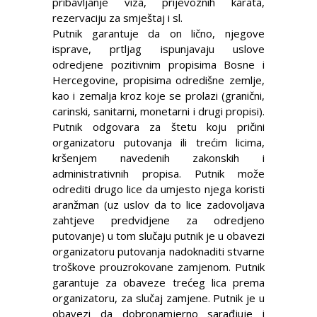
pribavljanje viza, prijevoznih karata,
rezervaciju za smještaj i sl.
Putnik garantuje da on lično, njegove
isprave, prtljag ispunjavaju uslove
odredjene pozitivnim propisima Bosne i
Hercegovine, propisima odredišne zemlje,
kao i zemalja kroz koje se prolazi (granični,
carinski, sanitarni, monetarni i drugi propisi).
Putnik odgovara za štetu koju pričini
organizatoru putovanja ili trećim licima,
kršenjem navedenih zakonskih i
administrativnih propisa. Putnik može
odrediti drugo lice da umjesto njega koristi
aranžman (uz uslov da to lice zadovoljava
zahtjeve predvidjene za odredjeno
putovanje) u tom slučaju putnik je u obavezi
organizatoru putovanja nadoknaditi stvarne
troškove prouzrokovane zamjenom. Putnik
garantuje za obaveze trećeg lica prema
organizatoru, za slučaj zamjene. Putnik je u
obavezi da dobronamjerno sarađjuje i