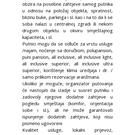
obzira na posebne zahtjeve samog putnika
u odnosu na položaj objekta, spratnost,
blizinu buke, parkinga i sl. kao i na to da li se
soba nalazi u centralnoj zgradi ili nekom
drugom objektu u okviru smještajnog
kapaciteta, i sl.
Putnici mogu da se odluče za vrstu usluge
/najam, noćenje sa doručkom, polupansion,
puni pansion, all inclusive, all inclusive light,
all inclusive superior, all inclusive ultra
superior, korištenje klima uredjaja i dr. /
samo prilikom rezervacije aranžmana.
Ukoliko je moguće, organizator putovanja
će nastojati da izadje u susret putniku i
zadovolji njegove dodatne zahtjeve u
pogledu smještaja (komfor, orijentacija
sobe i sl.), ali ne može garantovati
ispunjenje dodatnih zahtjeva, koji nisu
pismeno ugovoreni.
Kvalitet usluge, lokalni prijevoz,