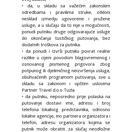
• da, u skladu sa važećim zakonskim
odredbama i pravilima struke, otkloni
nesklad izmedju ugovorene i pružene
usluge, a u slučaju da to nije u mogućnosti,
ponudi putniku druge odgovarajuće usluge
do okončanja tustičkog putovanja, bez
dodatnih troškova za putnika.
• da ponudi i izvrši putniku povrat realne
razlike u cijeni povodom blagovremenog i
osnovanog pismenog prigovora zbog
potpunog ili djelimičnog neizvršenja usluga,
obuhvaćenih programom putovanja, sve u
skladu sa zakonom i opštim uslovima
Partner Travel d.o.o Tuzla
• da putniku, neposredno prije polaska na
putovanje dostavi ime, adresu i broj
telefona lokalnog predstavnika, odnosno
lokalne agencije, ino partnera organizatora i
telefon, adresu organizatora kojima se
putnik može obratiti za slučaj neodložne