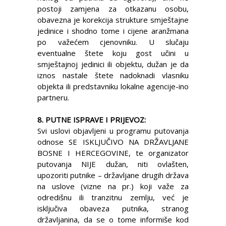
postoji zamjena za otkazanu osobu,
obavezna je korekcija strukture smještajne
jedinice i shodno tome i cijene aranžmana
po važećem cjenovniku. U slučaju
eventualne štete koju gost učini u
smještajnoj jedinici ili objektu, dužan je da
iznos nastale štete nadoknadi vlasniku
objekta ili predstavniku lokalne agencije-ino
partneru.
8. PUTNE ISPRAVE I PRIJEVOZ:
Svi uslovi objavljeni u programu putovanja
odnose SE ISKLJUČIVO NA DRŽAVLJANE
BOSNE I HERCEGOVINE, te organizator
putovanja NIJE dužan, niti ovlašten,
upozoriti putnike – državljane drugih država
na uslove (vizne na pr.) koji važe za
odredišnu ili tranzitnu zemlju, već je
isključiva obaveza putnika, stranog
državljanina, da se o tome informiše kod