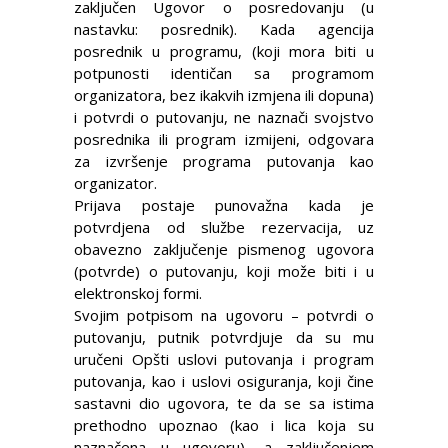
zaključen Ugovor o posredovanju (u
nastavku: posrednik). Kada agencija
posrednik u programu, (koji mora biti u
potpunosti identičan sa programom
organizatora, bez ikakvih izmjena ili dopuna)
i potvrdi o putovanju, ne naznači svojstvo
posrednika ili program izmijeni, odgovara
za izvršenje programa putovanja kao
organizator.
Prijava postaje punovažna kada je
potvrdjena od službe rezervacija, uz
obavezno zaključenje pismenog ugovora
(potvrde) o putovanju, koji može biti i u
elektronskoj formi.
Svojim potpisom na ugovoru – potvrdi o
putovanju, putnik potvrdjuje da su mu
uručeni Opšti uslovi putovanja i program
putovanja, kao i uslovi osiguranja, koji čine
sastavni dio ugovora, te da se sa istima
prethodno upoznao (kao i lica koja su
naznačena u ugovoru), a zaključenjem