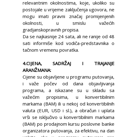
relevantnim okolnostima, koje, ukoliko su
postojale u vrijeme zaključenja ugovora, ne
mogu imati pravni značaj promijenjenih
okolnosti, u smislu važećih
gradjanskopravnih propisa.
Da se najkasnije 24 sata, ali ne ranije od 48
sati informiše kod vodiča-predstavnika o
tačnom vremenu povratka.
4.CIJENA, SADRŽAJ I TRAJANJE
ARANŽMANA:
Cijene su objavljene u programu putovanja,
i važe počev od dana objavljivanja
programa, a iskazane su u skladu sa
važećim propisima, u konvertibilnim
markama (BAM) ili u nekoj od konvertibilnih
valuta (EUR, USD i sl.), a obračun i uplata
vrši se isključivo u konvertibilnim markama
(BAM) po prodajnom kursu poslovne banke
organizatora putovanja, za efektivu, na dan