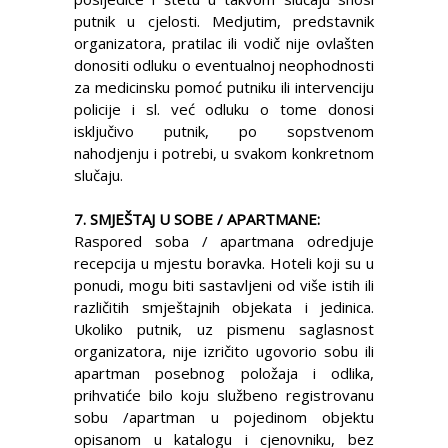
putnik u cjelosti. Medjutim, predstavnik
organizatora, pratilac ili vodič nije ovlašten
donositi odluku o eventualnoj neophodnosti
za medicinsku pomoć putniku ili intervenciju
policije i sl. već odluku o tome donosi
isključivo putnik, po sopstvenom
nahodjenju i potrebi, u svakom konkretnom
slučaju.
7. SMJEŠTAJ U SOBE / APARTMANE:
Raspored soba / apartmana odredjuje
recepcija u mjestu boravka. Hoteli koji su u
ponudi, mogu biti sastavljeni od više istih ili
različitih smještajnih objekata i jedinica.
Ukoliko putnik, uz pismenu saglasnost
organizatora, nije izričito ugovorio sobu ili
apartman posebnog položaja i odlika,
prihvatiće bilo koju službeno registrovanu
sobu /apartman u pojedinom objektu
opisanom u katalogu i cjenovniku, bez