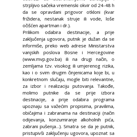
strpljivo sačeka vremenski okvir od 24-48 h
da se opravdani prigovor otkloni (kvar
frižidera, nestanak struje ili vode, loše
očišćen apartman i dr.).
Prilikom odabira destinacije, a prije
zaključenja ugovora, putnik je dužan da se
informiše, preko web adrese Ministarstva
vanjskih poslova Bosne i Hercegovine
(www.mvp.gov.ba) ili na drugi način, o
zemljama tzv. visokog ili umjerenog rizika,
kao i o svim drugim činjenicama koje bi, u
konkretnom slučaju, mogle biti relevantne,
za izbor i realizaciju putovanja. Takođe,
molimo putnike da se prije izbora
destinacije, a prije odabira programa
upoznaju sa važećim propisima, pravilima,
običajima i zabranama na destinaciji (način
odijevanja, konzumiranje alkoholnih pića,
zabrani pušenja…). Smatra se da je putnik,
pristupivši zaključenju ugovora, upoznat sa