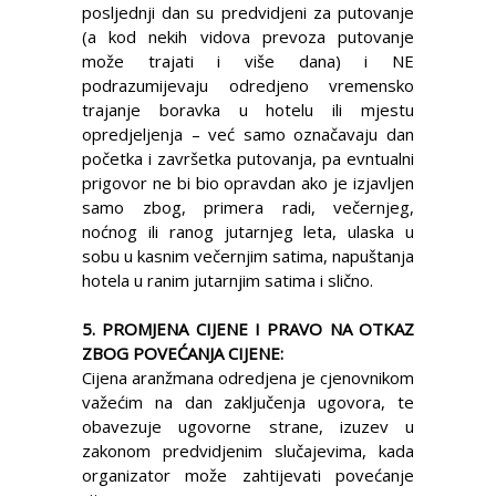
posljednji dan su predvidjeni za putovanje
(a kod nekih vidova prevoza putovanje
može trajati i više dana) i NE
podrazumijevaju odredjeno vremensko
trajanje boravka u hotelu ili mjestu
opredjeljenja – već samo označavaju dan
početka i završetka putovanja, pa evntualni
prigovor ne bi bio opravdan ako je izjavljen
samo zbog, primera radi, večernjeg,
noćnog ili ranog jutarnjeg leta, ulaska u
sobu u kasnim večernjim satima, napuštanja
hotela u ranim jutarnjim satima i slično.
5. PROMJENA CIJENE I PRAVO NA OTKAZ
ZBOG POVEĆANJA CIJENE:
Cijena aranžmana odredjena je cjenovnikom
važećim na dan zaključenja ugovora, te
obavezuje ugovorne strane, izuzev u
zakonom predvidjenim slučajevima, kada
organizator može zahtijevati povećanje