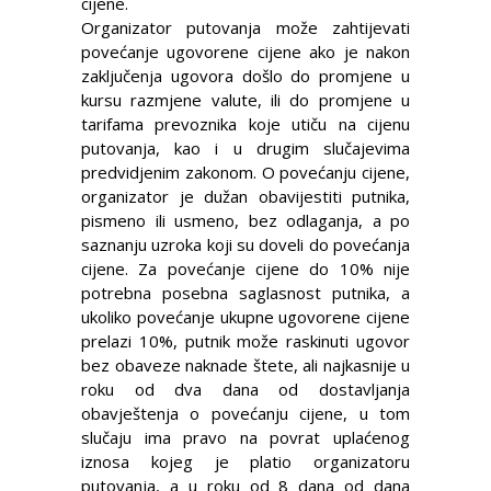
cijene.
Organizator putovanja može zahtijevati
povećanje ugovorene cijene ako je nakon
zaključenja ugovora došlo do promjene u
kursu razmjene valute, ili do promjene u
tarifama prevoznika koje utiču na cijenu
putovanja, kao i u drugim slučajevima
predvidjenim zakonom. O povećanju cijene,
organizator je dužan obavijestiti putnika,
pismeno ili usmeno, bez odlaganja, a po
saznanju uzroka koji su doveli do povećanja
cijene. Za povećanje cijene do 10% nije
potrebna posebna saglasnost putnika, a
ukoliko povećanje ukupne ugovorene cijene
prelazi 10%, putnik može raskinuti ugovor
bez obaveze naknade štete, ali najkasnije u
roku od dva dana od dostavljanja
obavještenja o povećanju cijene, u tom
slučaju ima pravo na povrat uplaćenog
iznosa kojeg je platio organizatoru
putovanja, a u roku od 8 dana od dana