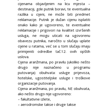
cijenama objavljenim na licu mjesta –
destinaciji, gde putnik boravi, te eventualna
razlika u cijeni, ne može biti predmet
reklamacije. Putnik je dužan cijenu isplatiti
onako kako je ugovoreno, te eventualne
reklamacije i prigovori na kvalitet izvršenih
usluga, ne mogu uticati na ugovorenu
obavezu putnika, naročito u slučaju uplate
cijene u ratama, već se u tom slučaju imaju
primijeniti odredbe tač.12. ovih opštih
uslova.
Cijena aranžmana, po pravilu (ukoliko nešto
drugo nije naznačeno u programu
putovanja) obuhvata: usluge prijevoza,
hotelske, ugostiteljske usluge i troškove
organizacije putovanja.
Cijena aranžmana, po pravilu, NE obuhvata,
ako nešto drugo nije ugovoreno:
– fakultativne izlete,
– aerodromske takse i druge takse