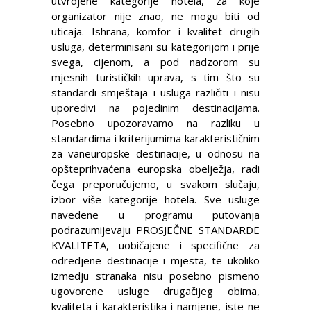
utvrdjene kategorije hotela, za koje
organizator nije znao, ne mogu biti od
uticaja. Ishrana, komfor i kvalitet drugih
usluga, determinisani su kategorijom i prije
svega, cijenom, a pod nadzorom su
mjesnih turističkih uprava, s tim što su
standardi smještaja i usluga različiti i nisu
uporedivi na pojedinim destinacijama.
Posebno upozoravamo na razliku u
standardima i kriterijumima karakterističnim
za vaneuropske destinacije, u odnosu na
opšteprihvaćena europska obelježja, radi
čega preporučujemo, u svakom slučaju,
izbor više kategorije hotela. Sve usluge
navedene u programu putovanja
podrazumijevaju PROSJEČNE STANDARDE
KVALITETA, uobičajene i specifične za
odredjene destinacije i mjesta, te ukoliko
izmedju stranaka nisu posebno pismeno
ugovorene usluge drugačijeg obima,
kvaliteta i karakteristika i namjene, iste ne