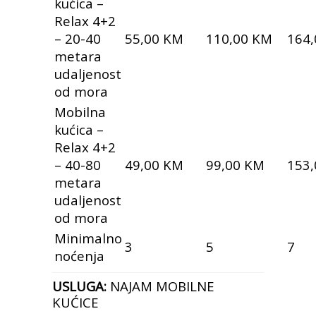
kućica –
Relax 4+2
– 20-40
55,00 KM
110,00 KM
164
metara
udaljenost
od mora
Mobilna
kućica –
Relax 4+2
– 40-80
49,00 KM
99,00 KM
153
metara
udaljenost
od mora
Minimalno
3
5
7
noćenja
USLUGA:
NAJAM MOBILNE
KUĆICE