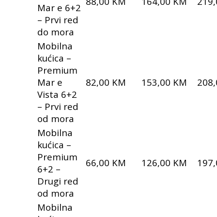
88,00 KM
164,00 KM
219
Mar e 6+2
– Prvi red
do mora
Mobilna
kućica –
Premium
Mar e
82,00 KM
153,00 KM
208
Vista 6+2
– Prvi red
od mora
Mobilna
kućica –
Premium
66,00 KM
126,00 KM
197
6+2 –
Drugi red
od mora
Mobilna