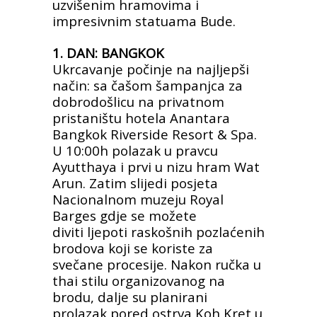
uzvišenim hramovima i
impresivnim
statuama Bude.
1. DAN: BANGKOK
Ukrcavanje počinje na najljepši
način: sa čašom šampanjca za
dobrodošlicu
na privatnom
pristaništu hotela Anantara
Bangkok Riverside Resort &
Spa.
U 10:00h polazak u pravcu
Ayutthaya i prvi u nizu hram Wat
Arun.
Zatim slijedi posjeta
Nacionalnom muzeju Royal
Barges gdje se možete
diviti
ljepoti raskošnih pozlaćenih
brodova koji se koriste za
svečane procesije.
Nakon ručka u
thai stilu organizovanog na
brodu, dalje su planirani
prolazak
pored ostrva Koh Kret u