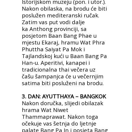
Istorijskom muzeju (pon. i utor.).
Nakon obilaska,
na brodu će biti
poslužen mediteranski ručak.
Zatim vas put vodi dalje
ka
Anthong provinciji, sa
posjetom Baan Bang Phae u
mjestu Ekaraj, hramu
Wat Phra
Phuttha Saiyat Pa Mok i
Tajlandskoj kući u
Baan Bang Pa
Han-u. Aperitivi, kanapei i
tradicionalna thai večera uz
čašu
šampanjca će u večernjim
satima biti posluženi na brodu.
3. DAN: AYUTTHAYA – BANGKOK
Nakon doručka, slijedi obilazak
hrama Wat Niwet
Thammaprawat. Nakon
toga
očekuje vas šetnja do ljetnje
palate Bang Pa In i posjeta Bang