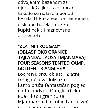
odvojenim bazenom za
djecu,
ležaljke i suncobrani
takođe se nalaze u ponudi
hotela.
U buticima, koji se nalaze
u sklopu hotela, možete
kupiti
nakit i raznovrsne
antikvitete.
“ZLATNI TROUGAO”
(OBLAST OKO GRANICE
TAJLANDA, LAOSA I MJANMARA)
FOUR SEASONS TENTED CAMP,
GOLDEN TRIANGLE 6*
Lociran u srcu oblasti “Zlatni
trougao”, ovaj luksuzni
kamp
pruža fantastičan pogled
na tajlandsku džunglu, rijeku
Ruak, kao
i granicu sa
Mjanmarom i planine Laosa. Već
po dolasku u ovaj
apsolutno