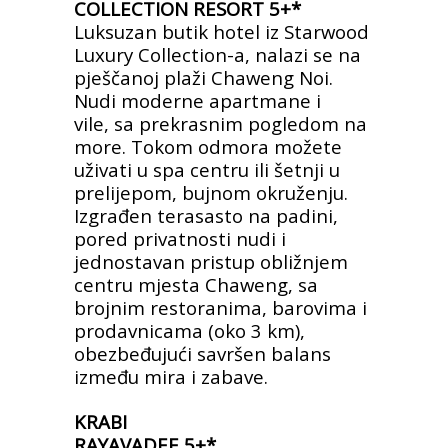
COLLECTION RESORT 5+*
Luksuzan butik hotel iz Starwood
Luxury Collection-a, nalazi se
na
pješčanoj plaži Chaweng Noi.
Nudi moderne apartmane i
vile,
sa prekrasnim pogledom na
more. Tokom odmora možete
uživati
u spa centru ili šetnji u
prelijepom, bujnom okruženju.
Izgrađen
terasasto na padini,
pored privatnosti nudi i
jednostavan pristup
obližnjem
centru mjesta Chaweng, sa
brojnim restoranima,
barovima i
prodavnicama (oko 3 km),
obezbeđujući savršen
balans
između mira i zabave.
KRABI
RAYAVADEE 5+*