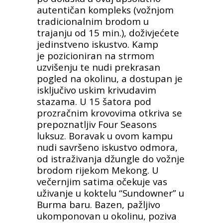
autentičan kompleks (vožnjom
tradicionalnim brodom
u
trajanju od 15 min.), doživjećete
jedinstveno iskustvo. Kamp
je
pozicioniran na strmom
uzvišenju te nudi prekrasan
pogled na
okolinu, a dostupan je
isključivo uskim krivudavim
stazama. U 15
šatora pod
prozračnim krovovima otkriva se
prepoznatljiv Four
Seasons
luksuz. Boravak u ovom kampu
nudi savršeno iskustvo
odmora,
od istraživanja džungle do vožnje
brodom rijekom
Mekong. U
večernjim satima očekuje vas
uživanje u koktelu
“Sundowner” u
Burma baru. Bazen, pažljivo
ukomponovan u
okolinu, poziva