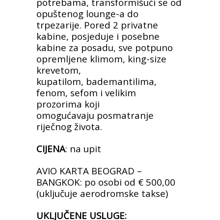
potrebama, transformišući se od
opuštenog lounge-a
do
trpezarije. Pored 2 privatne
kabine, posjeduje i posebne
kabine za
posadu, sve potpuno
opremljene klimom, king-size
krevetom,
kupatilom,
bademantilima,
fenom, sefom i velikim
prozorima koji
omogućavaju
posmatranje
riječnog života.
CIJENA
: na upit
AVIO KARTA BEOGRAD –
BANGKOK: po osobi od
€ 500,00
(uključuje aerodromske takse)
UKLJUČENE USLUGE: