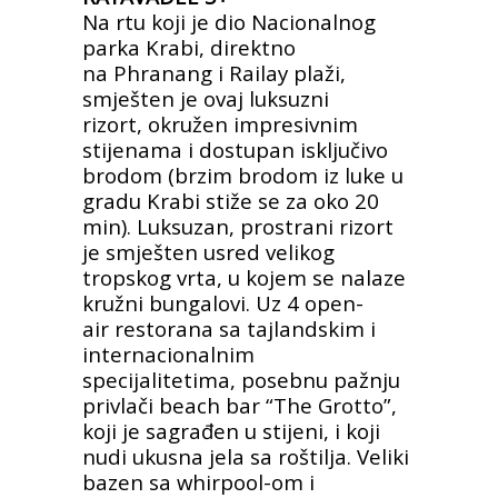
Na rtu koji je dio Nacionalnog
parka Krabi, direktno
na
Phranang i Railay plaži,
smješten je ovaj luksuzni
rizort,
okružen impresivnim
stijenama i dostupan isključivo
brodom
(brzim brodom iz luke u
gradu Krabi stiže se za oko 20
min).
Luksuzan, prostrani rizort
je smješten usred velikog
tropskog
vrta, u kojem se nalaze
kružni bungalovi. Uz 4 open-
air
restorana sa tajlandskim i
internacionalnim
specijalitetima,
posebnu pažnju
privlači beach bar “The Grotto”,
koji je
sagrađen u stijeni, i koji
nudi ukusna jela sa roštilja.
Veliki
bazen sa whirpool-om i