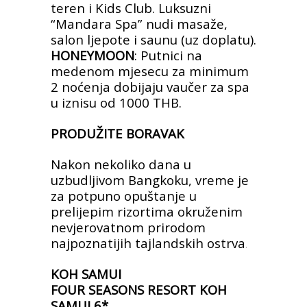
teren i Kids Club. Luksuzni
“Mandara Spa” nudi
masaže,
salon ljepote i saunu (uz doplatu).
HONEYMOON
: Putnici na
medenom mjesecu za
minimum
2 noćenja dobijaju vaučer za spa
u iznisu
od 1000 THB.
PRODUŽITE BORAVAK
Nakon nekoliko dana u
uzbudljivom Bangkoku, vreme je
za potpuno
opuštanje u
prelijepim rizortima okruženim
nevjerovatnom prirodom
najpoznatijih tajlandskih ostrva
.
KOH SAMUI
FOUR SEASONS RESORT KOH
SAMUI 6*