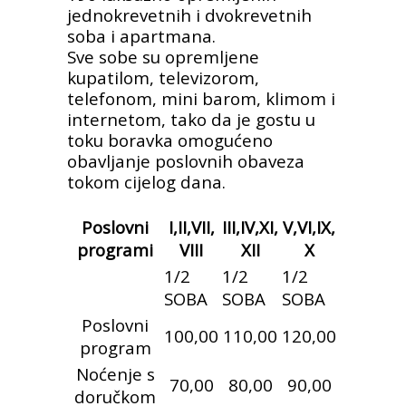
jednokrevetnih i dvokrevetnih
soba i apartmana.
Sve sobe su opremljene
kupatilom, televizorom,
telefonom, mini barom, klimom i
internetom, tako da je gostu u
toku boravka omogućeno
obavljanje poslovnih obaveza
tokom cijelog dana.
Poslovni
I,II,VII,
III,IV,XI,
V,VI,IX,
programi
VIII
XII
X
1/2
1/2
1/2
SOBA
SOBA
SOBA
Poslovni
100,00
110,00
120,00
program
Noćenje s
70,00
80,00
90,00
doručkom