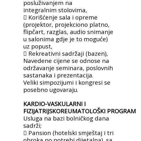
posluživanjem na
integralnim
stolovima,
 Korišćenje sala i opreme
(projektor,
projekciono platno,
flipčart, razglas, audio
snimanje
u salonima gdje je to moguće)
uz
popust,
 Rekreativni sadržaji (bazen),
Navedene cijene se odnose na
održavanje seminara,
poslovnih
sastanaka i prezentacija.
Veliki
simpozijumi i kongresi se
posebno ugovaraju.
KARDIO-VASKULARNI I
FIZIJATRIJSKOREUMATOLOŠKI
PROGRAM
Usluga na bazi bolničkog dana
sadrži;
 Pansion (hotelski smještaj i tri
obroka po
potrebi dijetalna), sa