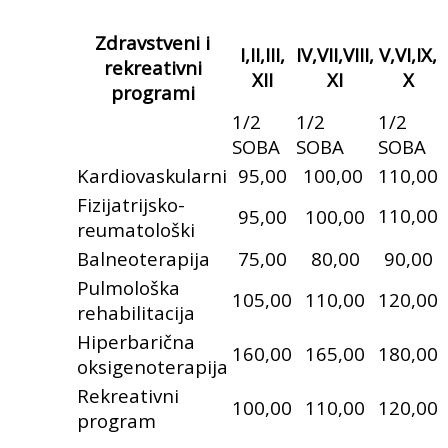
Zdravstveni i
I,II,III,
IV,VII,VIII,
V,VI,IX,
rekreativni
XII
XI
X
programi
1/2
1/2
1/2
SOBA
SOBA
SOBA
Kardiovaskularni
95,00
100,00
110,00
Fizijatrijsko-
110,00
95,00
100,00
reumatološki
Balneoterapija
75,00
80,00
90,00
Pulmološka
105,00
110,00
120,00
rehabilitacija
Hiperbarična
160,00
165,00
180,00
oksigenoterapija
Rekreativni
100,00
110,00
120,00
program