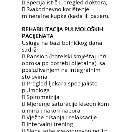
 Specijalistički pregled doktora,
 Svakodnevno korištenje
mineralne kupke
(kada ili bazen).
REHABILITACIJA PULMOLOŠKIH
PACIJENATA
Usluga na bazi bolničkog dana
sadrži;
 Pansion (hotelski smještaj i tri
obroka po
potrebi dijetalna), sa
posluživanjem na
integralnim
stolovima,
 Pregled ljekara specijaliste –
pulmologa
 Spirometrija
 Mjerenje saturacije kiseonikom
u miru i
nakon napora
 Vježbe disanja i relaksacije
 Intervalni trening
 Slana soba svakodnevno po 1h