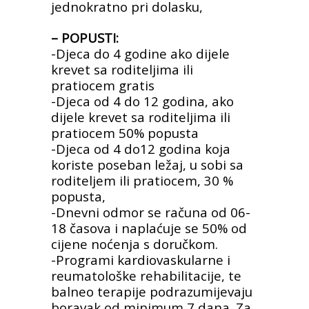
jednokratno pri dolasku,
– POPUSTI:
-Djeca do 4 godine ako dijele
krevet sa roditeljima ili
pratiocem gratis
-Djeca od 4 do 12 godina, ako
dijele krevet sa roditeljima ili
pratiocem 50% popusta
-Djeca od 4 do12 godina koja
koriste poseban ležaj, u sobi sa
roditeljem ili pratiocem, 30 %
popusta,
-Dnevni odmor se računa od 06-
18 časova i naplaćuje se 50% od
cijene noćenja s doručkom.
-Programi kardiovaskularne i
reumatološke rehabilitacije, te
balneo terapije podrazumijevaju
boravak od
minimum 7 dana. Za