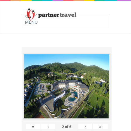
«
‹
›
»
2
of
6