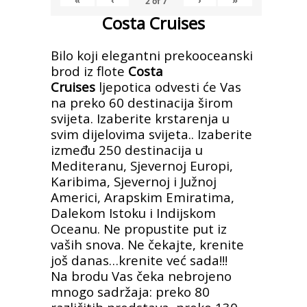
«
‹
›
»
2
of
7
Costa Cruises
Bilo koji elegantni prekooceanski
brod iz flote
Costa
Cruises
ljepotica odvesti će Vas
na preko 60 destinacija širom
svijeta. Izaberite krstarenja u
svim dijelovima svijeta.. Izaberite
između 250 destinacija u
Mediteranu, Sjevernoj Europi,
Karibima, Sjevernoj i Južnoj
Americi, Arapskim Emiratima,
Dalekom Istoku i Indijskom
Oceanu. Ne propustite put iz
vaših snova. Ne čekajte, krenite
još danas…krenite već sada!!!
Na brodu Vas čeka nebrojeno
mnogo sadržaja: preko 80