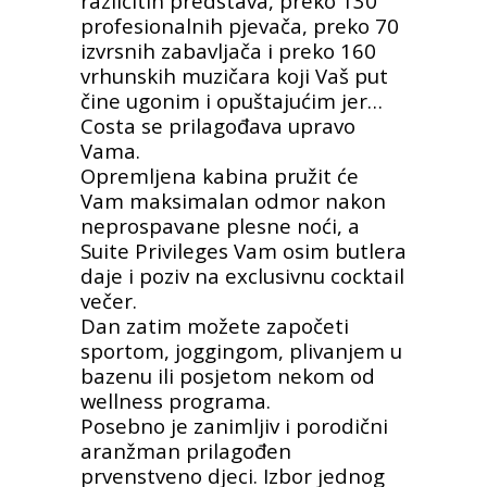
različitih predstava, preko 130
profesionalnih pjevača, preko 70
izvrsnih zabavljača i preko 160
vrhunskih muzičara koji Vaš put
čine ugonim i opuštajućim jer…
Costa se prilagođava upravo
Vama.
Opremljena kabina pružit će
Vam maksimalan odmor nakon
neprospavane plesne noći, a
Suite Privileges Vam osim butlera
daje i poziv na exclusivnu cocktail
večer.
Dan zatim možete započeti
sportom, joggingom, plivanjem u
bazenu ili posjetom nekom od
wellness programa.
Posebno je zanimljiv i porodični
aranžman prilagođen
prvenstveno djeci. Izbor jednog