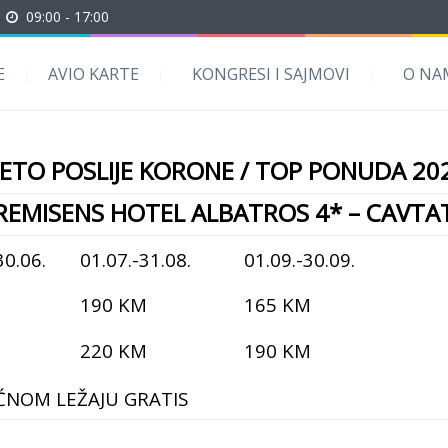
09:00 - 17:00
E
AVIO KARTE
KONGRESI I SAJMOVI
O NA
JETO POSLIJE KORONE / TOP PONUDA 20
REMISENS
HOTEL ALBATROS 4* – CAVTA
30.06.
01.07.-31.08.
01.09.-30.09.
M
190 KM
165 KM
M
220 KM
190 KM
ĆNOM LEŽAJU GRATIS