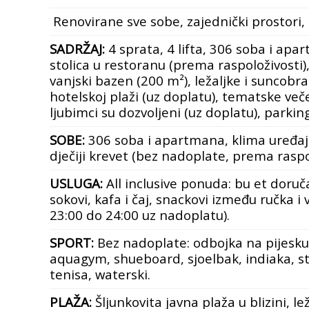
Renovirane sve sobe, zajednički prostori, 
SADRŽAJ:
4 sprata, 4 lifta, 306 soba i apart
stolica u restoranu (prema raspoloživosti),
vanjski bazen (200 m²), ležaljke i suncobr
hotelskoj plaži (uz doplatu), tematske več
ljubimci su dozvoljeni (uz doplatu), parking
SOBE:
306 soba i apartmana, klima uređaj (0
dječiji krevet (bez nadoplate, prema raspol
USLUGA:
All inclusive ponuda: bu et doruča
sokovi, kafa i čaj, snackovi između ručka 
23:00 do 24:00 uz nadoplatu).
SPORT:
Bez nadoplate: odbojka na pijesku,
aquagym, shueboard,
sjoelbak, indiaka, s
tenisa, waterski.
PLAŽA:
Šljunkovita javna plaža u blizini, le