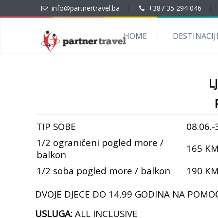
info@partnertravel.ba
|
+387 35 294 046
|
HOME
DESTINACIJ
L
TIP SOBE
08.06.-
1/2 ograničeni pogled more /
165 K
balkon
1/2 soba pogled more / balkon
190 K
DVOJE DJECE DO 14,99 GODINA NA POMO
USLUGA:
ALL INCLUSIVE