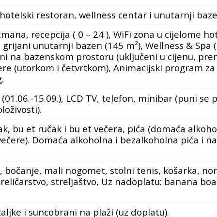
hotelski restoran, wellness centar i unutarnji baze
mana, recepcija ( 0 – 24 ), WiFi zona u cijelome hote
 grijani unutarnji bazen (145 m²), Wellness & Spa (
ani na bazenskom prostoru (uključeni u cijenu, pre
ere (utorkom i četvrtkom), Animacijski program za 
.
1.06.-15.09.), LCD TV, telefon, minibar (puni se po
oživosti).
k, bu et ručak i bu et večera, pića (domaća alkohol
i večere). Domaća alkoholna i bezalkoholna pića i na
 bočanje, mali nogomet, stolni tenis, košarka, nor
treličarstvo, streljaštvo, Uz nadoplatu: banana boat,
žaljke i suncobrani na plaži (uz doplatu).