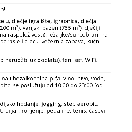
n!
lu, dječje igralište, igraonica, dječja
200 m²), vanjski bazen (735 m²), dječiji
ma raspoloživosti), ležaljke/suncobrani na
odrasle i djecu, večernja zabava, kućni
 narudžbi uz doplatu), fen, sef, WiFi,
na i bezalkoholna pića, vino, pivo, voda,
pitci se poslužuju od 10:00 do 23:00 (od
dijsko hodanje, jogging, step aerobic,
 biljar, ronjenje, pedaline, tenis, časovi