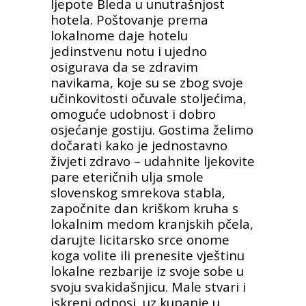
ljepote Bleda u unutrašnjost
hotela. Poštovanje prema
lokalnome daje hotelu
jedinstvenu notu i ujedno
osigurava da se zdravim
navikama, koje su se zbog svoje
učinkovitosti očuvale stoljećima,
omoguće udobnost i dobro
osjećanje gostiju. Gostima želimo
dočarati kako je jednostavno
živjeti zdravo – udahnite ljekovite
pare eteričnih ulja smole
slovenskog smrekova stabla,
započnite dan kriškom kruha s
lokalnim medom kranjskih pčela,
darujte licitarsko srce onome
koga volite ili prenesite vještinu
lokalne rezbarije iz svoje sobe u
svoju svakidašnjicu. Male stvari i
iskreni odnosi, uz kupanje u