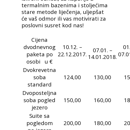
termalnim bazenima i stoljećima
stare metode liječenja, uljepšat
će vaš odmor ili vas motivirati za
poslovni susret kod nas!
Cijena
dvodnevnog
10.12. –
01
07.01. –
paketa po
22.12.2017.
07.0
14.01.2018.
osobi u €
Dvokrevetna
soba
124,00
130,00
15
standard
Dvoposteljna
soba pogled
150,00
160,00
18
jezero
Suite sa
pogledom
200,00
180,00
20