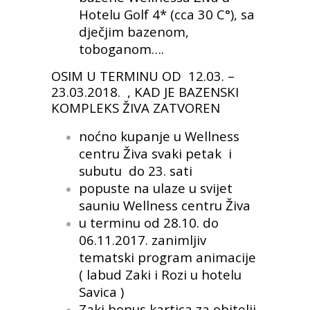
Hotelu Golf 4* (cca 30 C°), sa
dječjim bazenom,
toboganom….
OSIM U TERMINU OD 12.03. –
23.03.2018. , KAD JE BAZENSKI
KOMPLEKS ŽIVA ZATVOREN
noćno kupanje u Wellness
centru Živa svaki petak i
subutu do 23. sati
popuste na ulaze u svijet
sauniu Wellness centru Živa
u terminu od 28.10. do
06.11.2017. zanimljiv
tematski program animacije
( labud Zaki i Rozi u hotelu
Savica )
Zaki bonus kartica za obitelji