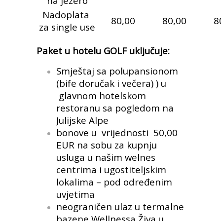
na jezero
Nadoplata
80,00
80,00
8
za single use
Paket u hotelu GOLF uključuje:
Smještaj sa polupansionom
(bife doručak i večera) ) u
glavnom hotelskom
restoranu sa pogledom na
Julijske Alpe
bonove u vrijednosti 50,00
EUR na sobu za kupnju
usluga u našim welnes
centrima i ugostiteljskim
lokalima – pod određenim
uvjetima
neograničen ulaz u termalne
bazene Wellnessa Živa u