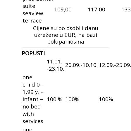
suite
109,00
117,00
133
seaview
terrace
Cijene su po osobi i danu
uzrežene u EUR, na bazi
polupaniosina
POPUSTI
11.01.
26.09.-10.10.
12.09.-25.09
-23.10.
one
child 0 –
1,99 y. –
infant –
100 %
100%
100%
no bed
with
services
one