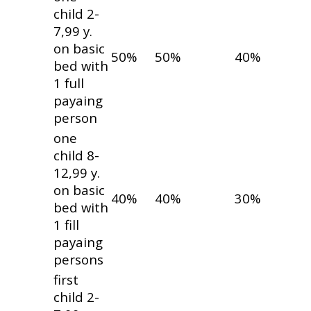
child 2-
7,99 y.
on basic
50%
50%
40%
bed with
1 full
payaing
person
one
child 8-
12,99 y.
on basic
40%
40%
30%
bed with
1 fill
payaing
persons
first
child 2-