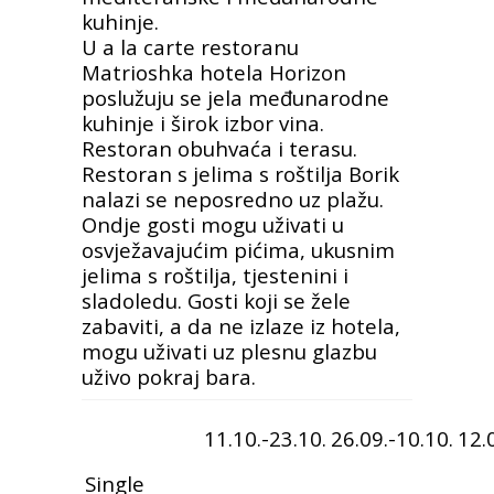
kuhinje.
U a la carte restoranu
Matrioshka hotela Horizon
poslužuju se jela međunarodne
kuhinje i širok izbor vina.
Restoran obuhvaća i terasu.
Restoran s jelima s roštilja Borik
nalazi se neposredno uz plažu.
Ondje gosti mogu uživati u
osvježavajućim pićima, ukusnim
jelima s roštilja, tjestenini i
sladoledu. Gosti koji se žele
zabaviti, a da ne izlaze iz hotela,
mogu uživati uz plesnu glazbu
uživo pokraj bara.
11.10.-23.10.
26.09.-10.10.
12.
Single