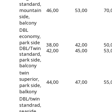
standard,
mountain
46,00
53,00
70,
side,
balcony
DBL
economy,
park side
38,00
42,00
50,
DBL/Twin
42,00
45,00
53,
standard,
park side,
balcony
twin
superior,
44,00
47,00
55,
park side,
balkony
DBL/twin
standrad,
seaside,