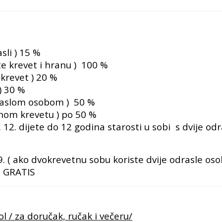
sli ) 15 %
ste krevet i hranu ) 100 %
 krevet ) 20 %
) 30 %
draslom osobom ) 50 %
nom krevetu ) po 50 %
1. 12. dijete do 12 godina starosti u sobi
s dvije od
 09. ( ako dvokrevetnu sobu koriste dvije odrasle os
e GRATIS
ol / za doručak, ručak i večeru/