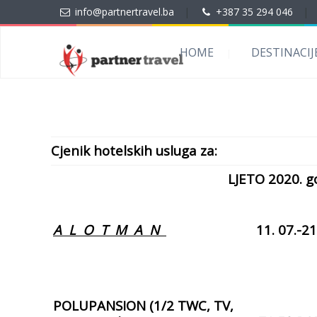
info@partnertravel.ba
|
+387 35 294 046
|
HOME
DESTINACIJ
Cjenik hotelskih usluga za:
LJETO 2020. g
A L O T M A N
11. 07.-21
POLUPANSION (1/2 TWC, TV,