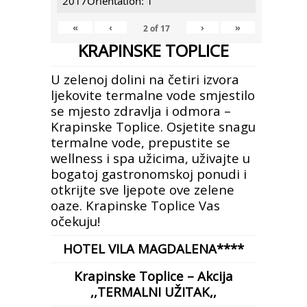
2017Orientation: 1
«
‹
›
»
2
of
17
KRAPINSKE TOPLICE
U zelenoj dolini na četiri izvora
ljekovite termalne vode smjestilo
se mjesto zdravlja i odmora –
Krapinske Toplice. Osjetite snagu
termalne vode, prepustite se
wellness i spa užicima, uživajte u
bogatoj gastronomskoj ponudi i
otkrijte sve ljepote ove zelene
oaze. Krapinske Toplice Vas
očekuju!
HOTEL VILA MAGDALENA****
Krapinske Toplice – Akcija
,,TERMALNI UŽITAK,,