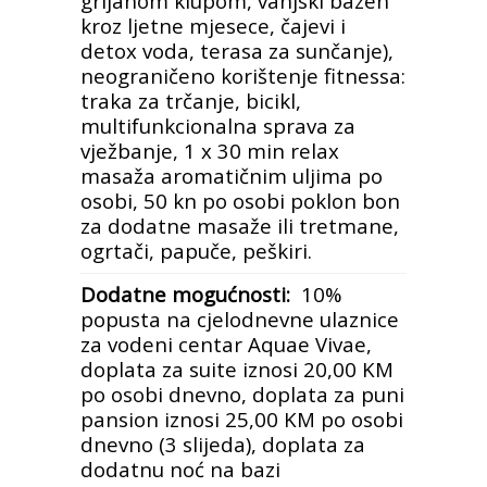
grijanom klupom, vanjski bazen
kroz ljetne mjesece, čajevi i
detox voda, terasa za sunčanje),
neograničeno korištenje fitnessa:
traka za trčanje, bicikl,
multifunkcionalna sprava za
vježbanje, 1 x 30 min relax
masaža aromatičnim uljima po
osobi, 50 kn po osobi poklon bon
za dodatne masaže ili tretmane,
ogrtači, papuče, peškiri.
Dodatne mogućnosti:
10%
popusta na cjelodnevne ulaznice
za vodeni centar Aquae Vivae,
doplata za suite iznosi 20,00 KM
po osobi dnevno, doplata za puni
pansion iznosi 25,00 KM po osobi
dnevno (3 slijeda), doplata za
dodatnu noć na bazi