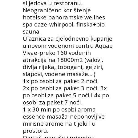
slijedova u restoranu.
Neograničeno korištenje
hotelske panoramske wellnes
spa oaze-whirpool, finska+bio
sauna.
Ulaznica za cjelodnevno kupanje
u novom vodenom centru Aquae
Vivae-preko 160 vodenih
atrakcija na 18000m2 (valovi,
divlja rijeka, tobogani, gejziri,
slapovi, vodene masaže….)
1x po osobi za paket 2 noći.
2x po osobi za paket 3 noći, 3x
po osobi za paket 5 noći i 4x po
osobi za paket 7 noći.
1 x 30 min.po osobi aroma
essence masaža-neponovljive
mirisne arome na tijelu i u
prostoru.
Ogrtač, papuče i prigodna