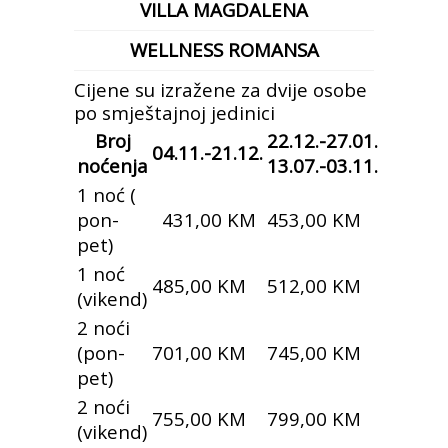
VILLA MAGDALENA
WELLNESS ROMANSA
Cijene su izražene za dvije osobe
po smještajnoj jedinici
Broj
22.12.-27.01.
04.11.-21.12.
noćenja
13.07.-03.11.
1 noć (
pon-
431,00 KM
453,00 KM
pet)
1 noć
485,00 KM
512,00 KM
(vikend)
2 noći
(pon-
701,00 KM
745,00 KM
pet)
2 noći
755,00 KM
799,00 KM
(vikend)