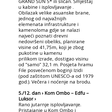
GRAND SUN 5* ili sličan. Smještaj
u kabine i isplovljavanje .
Obilazak velike asuanske brane,
jednog od najvažnijih
elemenata
infrastrukture i
kamenoloma gdje se nalazi
najveći poznati drevni
nedovršeni obeliks, planirane
visine od 41,75m, koji je zbog
pukotine u kamenu
prilikom
izrade, dostigao visinu
od ”samo” 32,1 m. Posjeta hramu
File posvećenom boginji Izidi
(pod zaštitom UNESCO-a od 1979
god.). Večera i noćenje na brodu.
5./12. dan › Kom Ombo – Edfu –
Luksor ›
Rano jutarnje isplovljavanje.
Pristajanje u Kom Ombo i