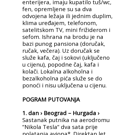
enterijera, imaju kupatilo tuš/wc,
fen, opremljene su sa dva
odvojena ležaja ili jednim duplim,
klima uređajem, telefonom,
satelitskom TV, mini frižiderom i
sefom. Ishrana na brodu je na
bazi punog pansiona (doručak,
ručak, večera). Uz doručak se
služe kafa, čaj i sokovi (uključeno
u cijenu), popodne čaj, kafa i
kolači. Lokalna alkoholna i
bezalkoholna pića služe se do
ponoći i nisu uključena u cijenu.
POGRAM PUTOVANJA
1. dan › Beograd – Hurgada ›
Sastanak putnika na aerodromu
“Nikola Tesla“ dva sata prije
polatanja aviona*. Direktan let