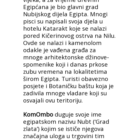
Egipćana je bio glavni grad
Nubijskog dijela Egipta. Mnogi
pisci su napisali svoja djela u
hotelu Katarakt koje se nalazi
pored Kičerinovog ostrva na Nilu.
Ovde se nalazi i kamenolom
odakle je vađena građa za
mnoge arhitektonske džinove-
spomenike koji i danas prkose
zubu vremena na lokalitetima
širom Egipta. Turisti obavezno
posjete i Botaničku baštu koja je
zadivila mnoge vladare koji su
osvajali ovu teritoriju.
KomOmbo
duguje svoje ime
egipatskom nazivu Nubt (‘Grad
zlata’) kojim se ističe njegova
značajna uloga u trgovini tim