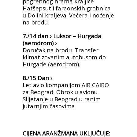
pogrebnog hrama kraljice
Hatšepsut i faraonskih
grobnica
u Dolini kraljeva. Večera i noćenje
na brodu.
7./14 dan › Luksor – Hurgada
(aerodrom) ›
Doručak na brodu. Transfer
klimatizovanim autobusom do
Hurgade (aerodrom).
8./15 Dan ›
Let avio kompanijom AIR CAIRO
za Beograd. Obrok u avionu.
Slijetanje u Beograd u ranim
jutarnjim časovima
CIJENA ARANŽMANA UKLJUČUJE: