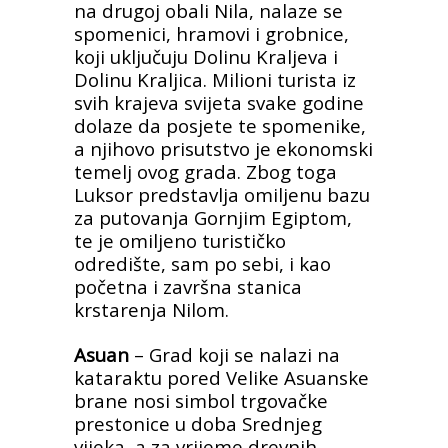
na drugoj obali Nila, nalaze se
spomenici, hramovi i grobnice,
koji uključuju Dolinu Kraljeva i
Dolinu Kraljica. Milioni turista iz
svih krajeva svijeta svake godine
dolaze da posjete te spomenike,
a njihovo prisutstvo je ekonomski
temelj ovog grada. Zbog toga
Luksor predstavlja omiljenu bazu
za putovanja Gornjim Egiptom,
te je omiljeno turističko
odredište, sam po sebi, i kao
početna i završna stanica
krstarenja Nilom.
Asuan
– Grad koji se nalazi na
kataraktu pored Velike Asuanske
brane nosi simbol trgovačke
prestonice u doba Srednjeg
vijeka, a za vrijeme drevnih