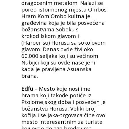
dragocenim metalom. Nalazi se
pored istoimenog mjesta Ombos.
Hram Kom Ombo kultna je
građevina koja je bila posvećena
božanstvima Sobeku s
krokodilskom glavom i
(Haroerisu) Horusu sa sokolovom
glavom. Danas ovde živi oko
60.000 seljaka koji su većinom
Nubijci koji su ovde naseljeni
kada je pravljena Asuanska
brana.
Edfu
– Mesto koje nosi ime
hrama koji takođe potiče iz
Ptolomejskog doba i posvećen je
božanstvu Horusa. Veliki broj
kočija i seljaka-trgovaca čine ovo
mesto interesantnim za turiste
koji ovde dolaze brodovima.