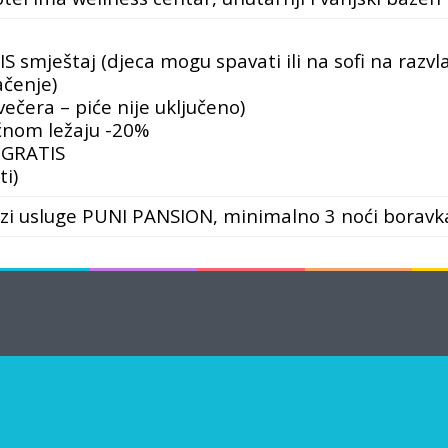
TIS smještaj
(djeca mogu spavati ili na sofi na razvla
ačenje)
ečera – piće nije uključeno)
ćnom ležaju -20%
– GRATIS
ti)
azi usluge PUNI PANSION, minimalno 3 noći boravk