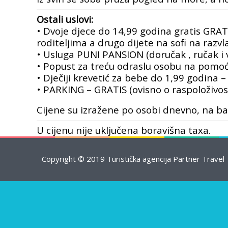
Ostali uslovi:
• Dvoje djece do 14,99 godina gratis GRA
roditeljima a drugo
dijete na sofi na razvl
• Usluga PUNI PANSION (doručak , ručak i v
• Popust za treću odraslu osobu na pomo
• Dječiji krevetić za bebe do 1,99 godina 
• PARKING – GRATIS (ovisno o raspoloživos
Cijene su izražene po osobi dnevno, na b
U cijenu nije uključena boravišna taxa.
Copyright © 2019 Turistička agencija Partner Travel