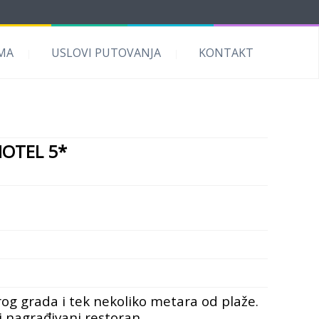
MA
USLOVI PUTOVANJA
KONTAKT
OTEL 5*
rog grada i tek nekoliko metara od plaže.
i nagrađivani restoran.