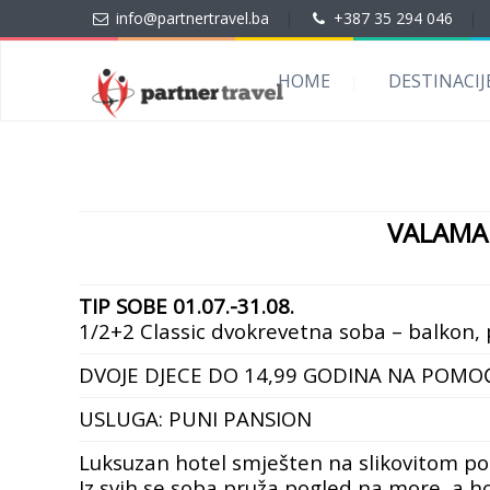
info@partnertravel.ba
|
+387 35 294 046
|
HOME
DESTINACIJ
VALAMA
TIP SOBE 01.07.-31.08.
1/2+2 Classic dvokrevetna soba – balkon
DVOJE DJECE DO 14,99 GODINA NA POMO
USLUGA: PUNI PANSION
Luksuzan hotel smješten na slikovitom p
Iz svih se soba pruža pogled na more, a ho