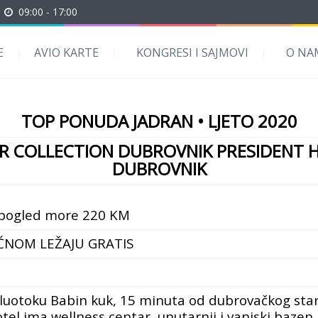
09:00 - 17:00
E
AVIO KARTE
KONGRESI I SAJMOVI
O NA
TOP PONUDA JADRAN • LJETO 2020
R COLLECTION DUBROVNIK PRESIDENT H
DUBROVNIK
, pogled more 220 KM
ĆNOM LEŽAJU GRATIS
oluotoku Babin kuk, 15 minuta od dubrovačkog
sta
tel ima wellness centar, unutarnji i vanjski bazen