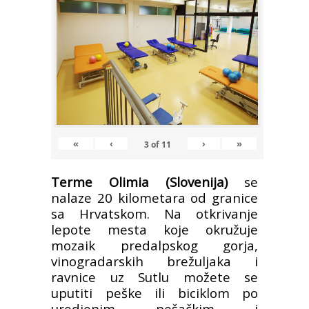
«
‹
›
»
3
of
11
Terme Olimia (Slovenija)
se
nalaze 20 kilometara od granice
sa Hrvatskom. Na otkrivanje
lepote mesta koje okružuje
mozaik predalpskog gorja,
vinogradarskih brežuljaka i
ravnice uz Sutlu možete se
uputiti peške ili biciklom po
uredjenim pešačkim i