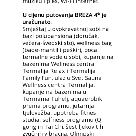
muziku i ples, Wi-Fi internet.
U cijenu putovanja BREZA 4* je
uračunato:
Smještaj u dvokrevetnoj sobi na
bazi polupansiona (doručak,
večera-švedski sto), wellness bag
(bade-mantil i peškir), boca
termalne vode u sobi, kupanje na
bazenima Wellness centra
Termalija Relax i Termalija
Family Fun, ulaz u Svet Sauna
Wellness centra Termalija,
kupanje na bazenima u
Termama Tuhelj, aquaerobik
prema programu, jutarnja
tjelovežba, upotreba fitnes
studia, selfness programu (Qi
gong in Tai Chi. šest ljekovitih
zvučnih vibracija, Olimpski