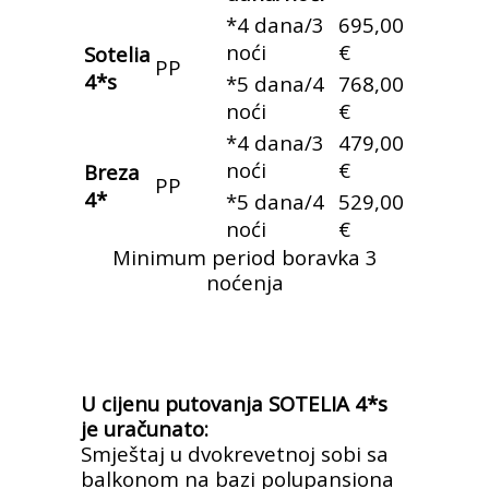
*4 dana/3
695,00
noći
€
Sotelia
PP
4*s
*5 dana/4
768,00
noći
€
*4 dana/3
479,00
noći
€
Breza
PP
4*
*5 dana/4
529,00
noći
€
Minimum period boravka 3
noćenja
U cijenu putovanja SOTELIA 4*s
je uračunato:
Smještaj u dvokrevetnoj sobi sa
balkonom na bazi polupansiona