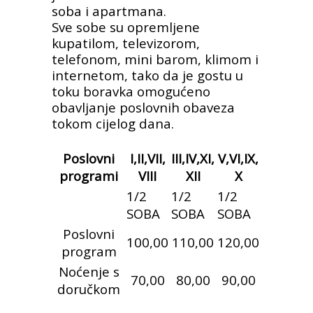
soba i apartmana.
Sve sobe su opremljene
kupatilom, televizorom,
telefonom, mini barom, klimom i
internetom, tako da je gostu u
toku boravka omogućeno
obavljanje poslovnih obaveza
tokom cijelog dana.
Poslovni
I,II,VII,
III,IV,XI,
V,VI,IX,
programi
VIII
XII
X
1/2
1/2
1/2
SOBA
SOBA
SOBA
Poslovni
100,00
110,00
120,00
program
Noćenje s
70,00
80,00
90,00
doručkom