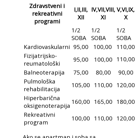
Zdravstveni i
I,II,III,
IV,VII,VIII,
V,VI,IX,
rekreativni
XII
XI
X
programi
1/2
1/2
1/2
SOBA
SOBA
SOBA
Kardiovaskularni
95,00
100,00
110,00
Fizijatrijsko-
110,00
95,00
100,00
reumatološki
Balneoterapija
75,00
80,00
90,00
Pulmološka
105,00
110,00
120,00
rehabilitacija
Hiperbarična
160,00
165,00
180,00
oksigenoterapija
Rekreativni
100,00
110,00
120,00
program
Ako se apartman i soba sa