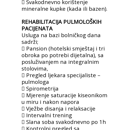
 Svakodnevno korištenje
mineralne kupke
(kada ili bazen).
REHABILITACIJA PULMOLOŠKIH
PACIJENATA
Usluga na bazi bolničkog dana
sadrži;
 Pansion (hotelski smještaj i tri
obroka po
potrebi dijetalna), sa
posluživanjem na
integralnim
stolovima,
 Pregled ljekara specijaliste –
pulmologa
 Spirometrija
 Mjerenje saturacije kiseonikom
u miru i
nakon napora
 Vježbe disanja i relaksacije
 Intervalni trening
 Slana soba svakodnevno po 1h
 Kontrolni pregled sa