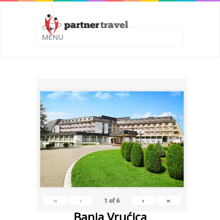
«
‹
›
»
1
of
6
Banja Vrućica