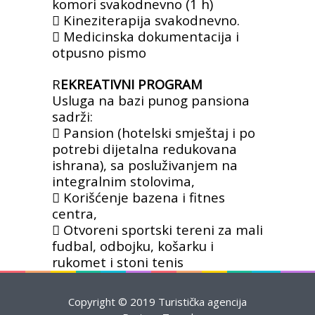
komori
svakodnevno (1 h)
 Kineziterapija svakodnevno.
 Medicinska dokumentacija i
otpusno pismo
R
EKREATIVNI PROGRAM
Usluga na bazi punog pansiona
sadrži:
 Pansion (hotelski smještaj i po
potrebi
dijetalna redukovana
ishrana), sa
posluživanjem na
integralnim stolovima,
 Korišćenje bazena i fitnes
centra,
 Otvoreni sportski tereni za mali
fudbal,
odbojku, košarku i
rukomet i stoni tenis
Copyright © 2019 Turistička agencija